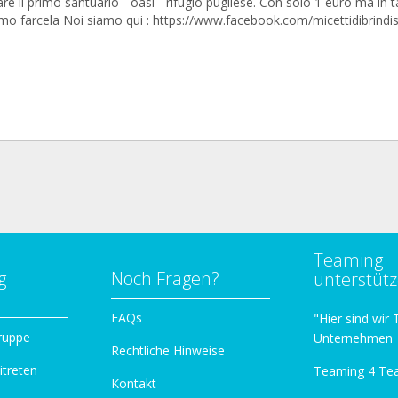
are il primo santuario - oasi - rifugio pugliese. Con solo 1 euro ma in t
mo farcela Noi siamo qui : https://www.facebook.com/micettidibrindis
Teaming
g
Noch Fragen?
unterstüt
n
FAQs
"Hier sind wir
ruppe
Unternehmen
Rechtliche Hinweise
itreten
Teaming 4 Te
Kontakt