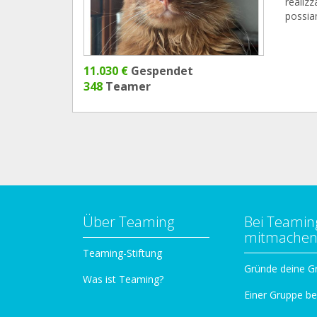
realizz
possia
11.030 €
Gespendet
348
Teamer
Über Teaming
Bei Teamin
mitmache
Teaming-Stiftung
Gründe deine G
Was ist Teaming?
Einer Gruppe be