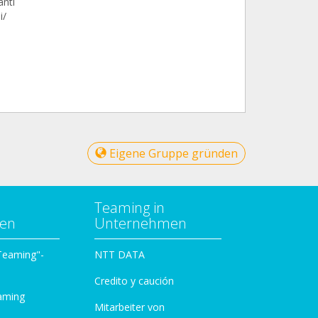
anti
i/
Eigene Gruppe gründen
Teaming in
zen
Unternehmen
 Teaming"-
NTT DATA
Credito y caución
aming
Mitarbeiter von