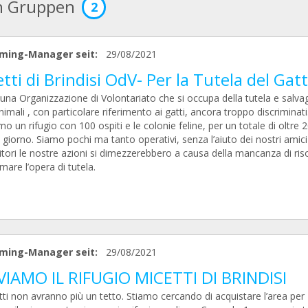
n Gruppen
2
ming-Manager seit:
29/08/2021
tti di Brindisi OdV- Per la Tutela del Gat
una Organizzazione di Volontariato che si occupa della tutela e salva
nimali , con particolare riferimento ai gatti, ancora troppo discriminati
o un rifugio con 100 ospiti e le colonie feline, per un totale di oltre 
al giorno. Siamo pochi ma tanto operativi, senza l’aiuto dei nostri amici
tori le nostre azioni si dimezzerebbero a causa della mancanza di ris
imare l’opera di tutela.
ming-Manager seit:
29/08/2021
VIAMO IL RIFUGIO MICETTI DI BRINDISI
ti non avranno più un tetto. Stiamo cercando di acquistare l’area per