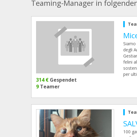
Teaming-Manager in folgende
Tea
Mice
Siamo 
degli A
Gestiam
felini 
sosteni
per ult
314 €
Gespendet
9
Teamer
Tea
SAL
100 gat