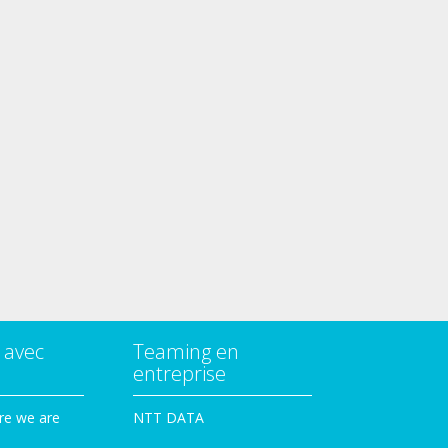
 avec
Teaming en
entreprise
re we are
NTT DATA