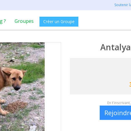
Soutenir 
g ?
Groupes
Créer un Groupe
Antalya
En t'inscrivan
Rejoindr