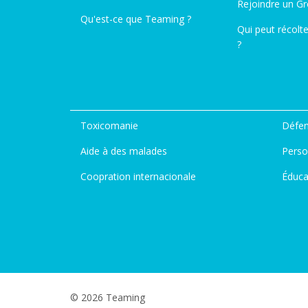
Rejoindre un G
Qu'est-ce que Teaming ?
Qui peut récolt
?
Toxicomanie
Défen
Aide à des malades
Perso
Coopration internacionale
Éduca
© 2026 Teaming