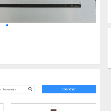
ile.searchForm.search.text???
Chercher