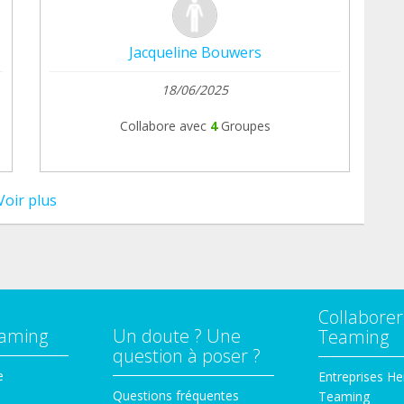
Jacqueline Bouwers
18/06/2025
Collabore avec
4
Groupes
Voir plus
Collaborer
eaming
Un doute ? Une
Teaming
question à poser ?
e
Entreprises He
Questions fréquentes
Teaming