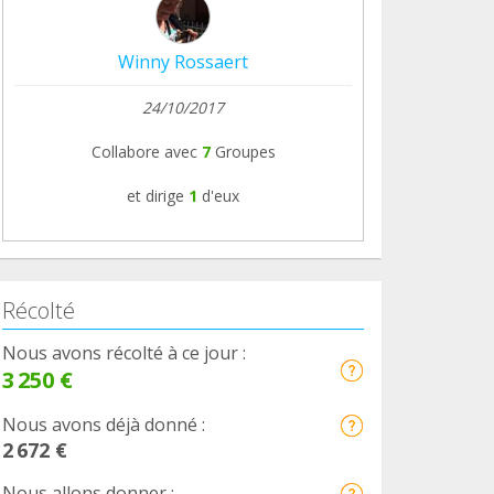
Winny Rossaert
24/10/2017
Collabore avec
7
Groupes
et dirige
1
d'eux
Récolté
Nous avons récolté à ce jour :
3 250 €
Nous avons déjà donné :
2 672 €
Nous allons donner :