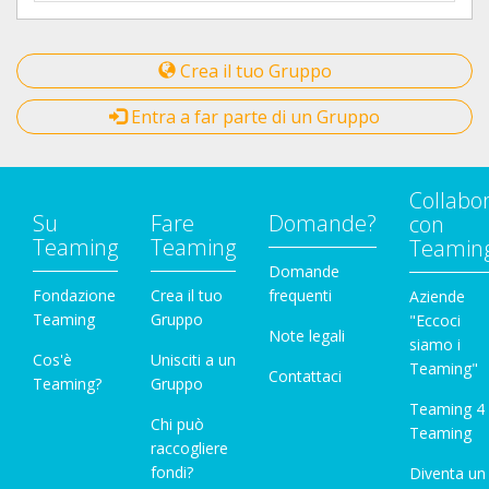
Crea il tuo Gruppo
Entra a far parte di un Gruppo
Collabo
Su
Fare
Domande?
con
Teaming
Teaming
Teamin
Domande
Fondazione
Crea il tuo
frequenti
Aziende
Teaming
Gruppo
"Eccoci
Note legali
siamo i
Cos'è
Unisciti a un
Teaming"
Contattaci
Teaming?
Gruppo
Teaming 4
Chi può
Teaming
raccogliere
fondi?
Diventa un