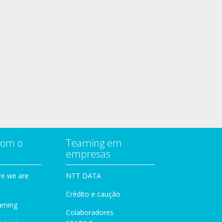
com o
Teaming em
empresas
e we are
NTT DATA
Crédito e caução
aming
Colaboradores