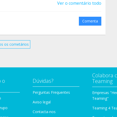
Ver o comentário todo
Comenta
os os cometários
Colabora 
 o
Dúvidas?
Teaming
Perguntas Frequentes
Empresas "Her
o
Teaming"
Aviso legal
Grupo
Teaming 4 Te
Contacta-nos