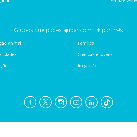
ariar
Torna-te volun
Grupos que podes ajudar com 1 € por mês
ção animal
Famílias
acidades
Crianças e jovens
ação
Imigração