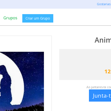
Gostarias
Grupos
Criar um Grupo
Anim
12
Ao juntares-te c
Junta-