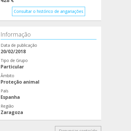
Consultar o histórico de angariações
Informação
Data de publicação
20/02/2018
Tipo de Grupo
Particular
Âmbito
Proteção animal
País
Espanha
Região
Zaragoza
Denunciar conteúdo