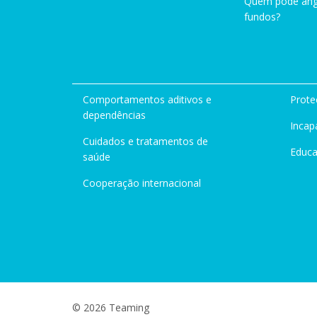
Quem pode ang
fundos?
Comportamentos aditivos e
Prote
dependências
Incap
Cuidados e tratamentos de
Educ
saúde
Cooperação internacional
© 2026 Teaming