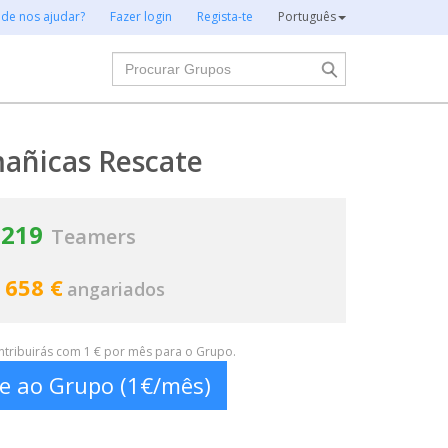
 de nos ajudar?
Fazer login
Regista-te
Português
Procurar
añicas Rescate
219
Teamers
 658 €
angariados
ontribuirás com 1 € por mês para o Grupo.
te ao Grupo (1€/mês)