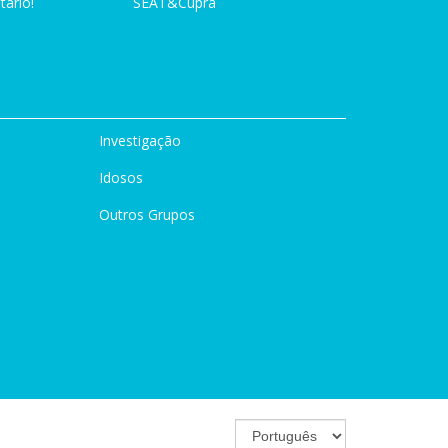
tário!
SEAT&Cupra
Investigação
Idosos
Outros Grupos