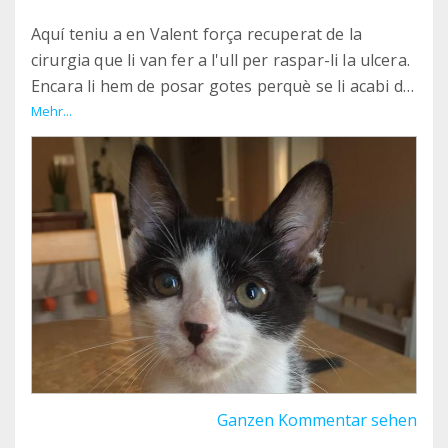
Aquí teniu a en Valent força recuperat de la
cirurgia que li van fer a l'ull per raspar-li la ulcera.
Encara li hem de posar gotes perquè se li acabi de
curar, però li ha quedat molt bé!!
Mehr...
Tot això, és en gran part, gràcies a vosaltres.
Ganzen Kommentar sehen