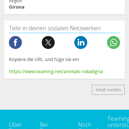
Region
Girona
Teile in deinen sozialen Netzwerken
Kopiere die URL und füge sie ein
https://www.teaming.net/animals-vidadigna
Inhalt melden
Teamin
Über
Bei
Noch
unterst