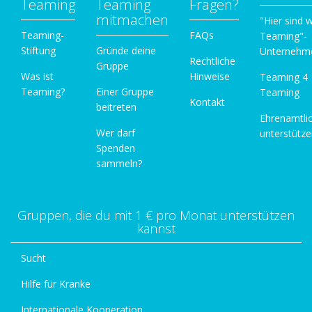
Teaming
Teaming
Fragen?
mitmachen
"Hier sind w
Teaming-
FAQs
Teaming"-
Stiftung
Gründe deine
Unternehm
Rechtliche
Gruppe
Was ist
Hinweise
Teaming 4
Teaming?
Einer Gruppe
Teaming
Kontakt
beitreten
Ehrenamtli
Wer darf
unterstütz
Spenden
sammeln?
Gruppen, die du mit 1 € pro Monat unterstützen
kannst
Sucht
Hilfe für Kranke
Internationale Kooperation