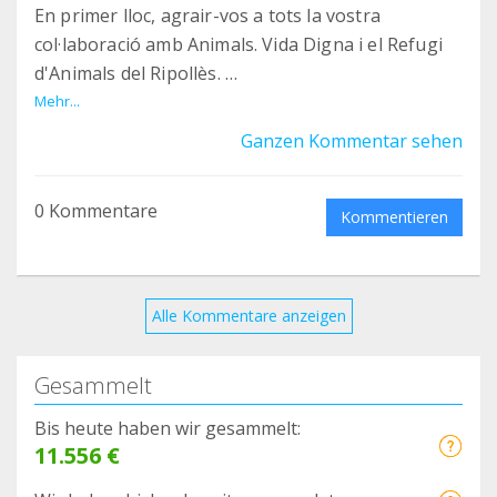
En primer lloc, agrair-vos a tots la vostra
col·laboració amb Animals. Vida Digna i el Refugi
d'Animals del Ripollès.
Mehr...
Ens trobem que els diners que arriben de
Ganzen Kommentar sehen
l'administració arriben just just per comprar pinso
pels peluts, però necessitem diners per
0 Kommentare
medicaments i pels tractaments dels animals que
Kommentieren
arriben en pitjors condicions, per això us
demanem un esforç extra i és que si cadascú de
noslatres aconsegueix captar un nou teamer
Alle Kommentare anzeigen
duplicarem els donatius.
Gesammelt
Gràcies per col·laborar amb nosaltres!!
Bis heute haben wir gesammelt:
11.556 €