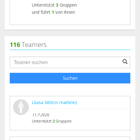
Unterstützt
3
Gruppen
und führt
1
von ihnen
116
Teamers
groupProfile.searchForm.search.text???
Suchen
Lluisa Motos martinez
11.7.2026
Unterstützt
2
Gruppen