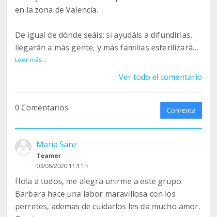
en la zona de Valencia.
De igual de dónde seáis: si ayudáis a difundirlas,
llegarán a más gente, y más familias esterilizarán
a sus peludos.
Leer más...
Ver todo el comentario
¡¡VAMOS A REDUCIR LAS CAMADAS NO DESEADAS!!
0 Comentarios
1
Comenta
https://www.facebook.com/clinicamonvet/posts/79
3160077684517
Maria Sanz
2
Teamer
https://www.facebook.com/ClinicaVeterinariaAyor
03/06/2020 11:11 h
a/posts/3589751994414688
Hola a todos, me alegra unirme a este grupo.
3
Barbara hace una labor maravillosa con los
https://www.facebook.com/veterinariosgodelleta/
perretes, ademas de cuidarlos les da mucho amor.
posts/3202991776496366