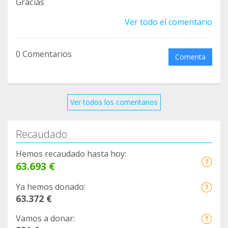
Gracias
4
https://www.facebook.com/groups/177705540592
Ver todo el comentario
3303/permalink/2513867748908728/
5
0 Comentarios
Comenta
https://www.facebook.com/groups/177705540592
3303/permalink/2500126696949500/
6
https://www.facebook.com/cvcapicua/posts/26094
Ver todos los comentarios
11929357941
7
Recaudado
https://www.facebook.com/veterinarioavenidadelp
uerto/photos/a.10150629991022211/10158666697
Hemos recaudado hasta hoy:
63.693 €
852211/
8
Ya hemos donado:
https://www.facebook.com/clinicaveterinariarambl
63.372 €
eta/posts/2923172107964396
Vamos a donar:
9