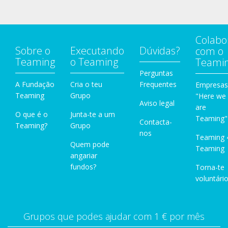
Colabo
Sobre o
Executando
Dúvidas?
com o
Teaming
o Teaming
Teami
Perguntas
A Fundação
Cria o teu
Frequentes
Empresas
Teaming
Grupo
"Here we
Aviso legal
are
O que é o
Junta-te a um
Teaming"
Contacta-
Teaming?
Grupo
nos
Teaming 
Quem pode
Teaming
angariar
fundos?
Torna-te
voluntário
Grupos que podes ajudar com 1 € por mês