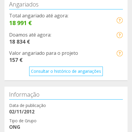
Angariados
#difusionesanimales #perrosenadopcion
#adoptamestizos
Total angariado até agora:
18 991 €
Doamos até agora:
18 834 €
Valor angariado para o projeto
157 €
Consultar o histórico de angariações
Informação
Data de publicação
02/11/2012
Tipo de Grupo
ONG