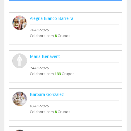
-La Caixa: ES46 2100 2374 1002 0011 1451
-Paypal: animalesrioja@gmail.com
Alegria Blanco Barreira
O si lo prefieres puedes hacerte voluntario y
20/05/2026
ayudarnos directamente, escribiéndonos a:
Colabora com
8
Grupos
www.animalesrioja.es/hazte-voluntario
Maria Benavent
14/05/2026
Colabora com
133
Grupos
Barbara Gonzalez
03/05/2026
Colabora com
8
Grupos