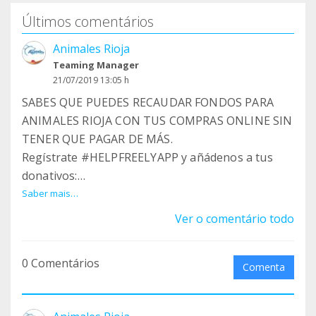
Últimos comentários
Animales Rioja
Teaming Manager
21/07/2019 13:05 h
SABES QUE PUEDES RECAUDAR FONDOS PARA
ANIMALES RIOJA CON TUS COMPRAS ONLINE SIN
TENER QUE PAGAR DE MÁS.
Regístrate #HELPFREELYAPP y añádenos a tus
donativos:
Saber mais…
www.helpfreely.org/es/nonprofits/es/animales-
Ver o comentário todo
rioja-4170
0 Comentários
La helpfreelyApp te detectará automáticamente
Comenta
tus compras online y destinará un porcentaje de
lo que pagues sin aumentar el costo.