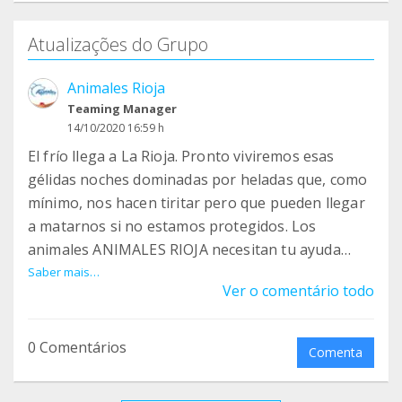
Atualizações do Grupo
Animales Rioja
Teaming Manager
14/10/2020 16:59 h
El frío llega a La Rioja. Pronto viviremos esas
gélidas noches dominadas por heladas que, como
mínimo, nos hacen tiritar pero que pueden llegar
a matarnos si no estamos protegidos. Los
animales ANIMALES RIOJA necesitan tu ayuda
para pasar bien esta temporada del año. Y la
Saber mais…
Ver o comentário todo
necesitan ya.
--
0 Comentários
Comenta
HAZ LLEGAR TU DONATIVO A NUESTROS
ANIMALES EN: