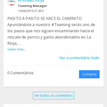
Animales Rioja
Tienes muchas tiendas online con las que puedes
Teaming Manager
colaborar.
19/06/2019 21:48 h
PASITO A PASITO SE HACE EL CAMINITO
Apuntándote a nuestro #Teaming serás uno de
los pasos que nos siguen encaminando hacia el
rescate de perros y gatos abandonados en La
Rioja.
Apúntate a nuestro Teaming por menos de lo que
Saber mais…
te cuesta un café. 1 € al mes.
Ver o comentário todo
www.teaming.net/animalesrioja-grupo
0 Comentários
Comenta
#animalesrioja #logroño #larioja #adopta
#adoptado #acoge #acogeaunperro #acogida
#adoptaunmenstizo #rescata #rescatado
Ver todos os cometários
#adoptanocompres #nocompresadopta
#salvaunavida #salvaunpeludo #adoptaunperro