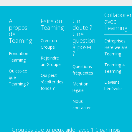
Collaborer
A
Faire du
Un
avec
propos
Teaming
doute ?
Teaming
de
Une
Teaming
question
Créer un
Entreprises
à poser
Groupe
Here we are
?
Fondation
Teaming
Rejoindre
Teaming
un Groupe
Teaming 4
Questions
Qu'est-ce
Teaming
fréquentes
Qui peut
que
récolter des
Deviens
Teaming ?
Mention
fonds ?
bénévole
légale
Nous
contacter
Groupes que tu peux aider avec 1 € par mois