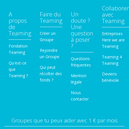
Collaborer
A
Faire du
Un
avec
propos
Teaming
doute ?
Teaming
de
Une
Teaming
question
Créer un
Entreprises
à poser
Groupe
Here we are
?
Fondation
Teaming
Rejoindre
Teaming
un Groupe
Teaming 4
Questions
Qu'est-ce
Teaming
fréquentes
Qui peut
que
récolter des
Deviens
Teaming ?
Mention
fonds ?
bénévole
légale
Nous
contacter
Groupes que tu peux aider avec 1 € par mois