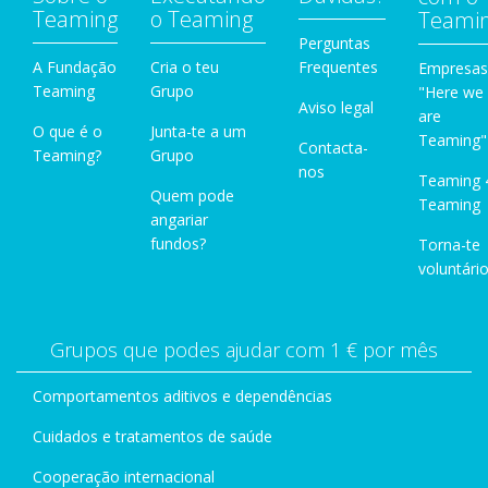
Teaming
o Teaming
Teami
Perguntas
A Fundação
Cria o teu
Frequentes
Empresas
Teaming
Grupo
"Here we
Aviso legal
are
O que é o
Junta-te a um
Teaming"
Contacta-
Teaming?
Grupo
nos
Teaming 
Quem pode
Teaming
angariar
fundos?
Torna-te
voluntário
Grupos que podes ajudar com 1 € por mês
Comportamentos aditivos e dependências
Cuidados e tratamentos de saúde
Cooperação internacional