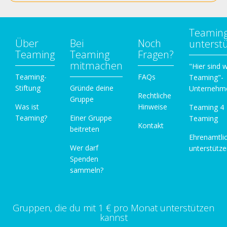
Teamin
Über
Bei
Noch
unterst
Teaming
Teaming
Fragen?
mitmachen
"Hier sind w
Teaming-
FAQs
Teaming"-
Stiftung
Gründe deine
Unternehm
Rechtliche
Gruppe
Was ist
Hinweise
Teaming 4
Teaming?
Einer Gruppe
Teaming
Kontakt
beitreten
Ehrenamtli
Wer darf
unterstütz
Spenden
sammeln?
Gruppen, die du mit 1 € pro Monat unterstützen
kannst