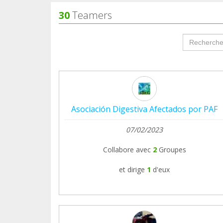
(ASPANION) se cierra para más adelante de
30
Teamers
una nueva asociación que nos necesite.
groupProf
Gracias por vuestra colaboración y feliz día
Asociación Digestiva Afectados por PAF
07/02/2023
Collabore avec
2
Groupes
et dirige
1
d'eux