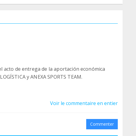
l acto de entrega de la aportación económica
A LOGÍSTICA y ANEXA SPORTS TEAM.
NEXA LOGÍSTICA y de ANEXA SPORTS TEAM hizo
dada durante todo el año 2017 a ASPANION
Voir le commentaire en entier
 de la Comunidad Valenciana), con quienes
pasado año.
Commenter
o vía el esfuerzo de los “Teamers” de ANEXA