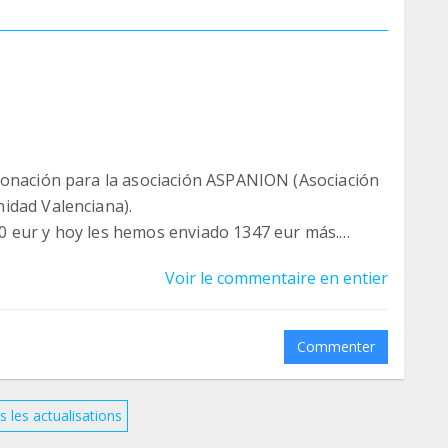
donación para la asociación ASPANION (Asociación
idad Valenciana).
0 eur y hoy les hemos enviado 1347 eur más.
o a poco, hemos conseguido por tanto donar un
Voir le commentaire en entier
icado muchísimo.
el mundo que ha colaborado durante todo este
Commenter
o todo su agradecimiento y felicidad por vuestro
s les actualisations
anto que la causa por la que empezamos