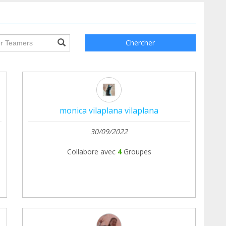
cidir si volvemos con más fuerza para apoyar a
ile.searchForm.search.text???
Chercher
!
monica vilaplana vilaplana
30/09/2022
Collabore avec
4
Groupes