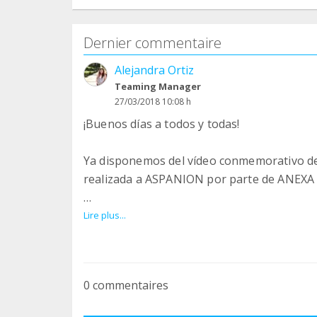
Dernier commentaire
Alejandra Ortiz
Teaming Manager
27/03/2018 10:08 h
¡Buenos días a todos y todas!
Ya disponemos del vídeo conmemorativo de
realizada a ASPANION por parte de ANEX
El día 7 de febrero, una delegación de A
Lire plus...
entrega de la aportación económica recau
(Asociación de Padres de Niños con Cáncer
firmamos un convenio de colaboración el 
0 commentaires
Dicha aportación económica se ha realizad