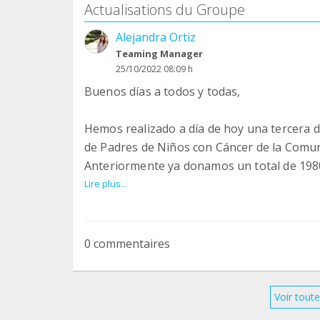
Actualisations du Groupe
Alejandra Ortiz
Teaming Manager
25/10/2022 08:09 h
Buenos días a todos y todas,
Hemos realizado a día de hoy una tercera 
de Padres de Niños con Cáncer de la Comun
Anteriormente ya donamos un total de 198
Han sido unos años en los que todos, poc
Lire plus...
total de 3327 eur que para ellos han signif
No tengo palabras para agradecer a todo 
0 commentaires
tiempo y desde ASPANION me han transmitid
esfuerzo.
Voir toute
Tras esta última donación, comunico por t