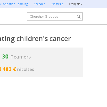
la Fondation Teaming
Accéder
S'inscrire
Français
Chercher
hting children's cancer
30
Teamers
3 483 €
récoltés