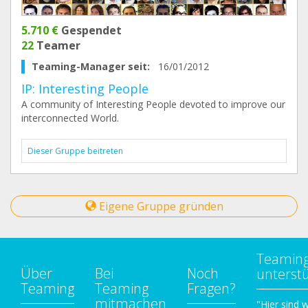
5.710 €
Gespendet
22
Teamer
Teaming-Manager seit:
16/01/2012
IP: Interesting People
A community of Interesting People devoted to improve our
interconnected World.
Dieser Gruppe beitreten
Eigene Gruppe gründen
Teamin
Über
Bei
Noch
unterst
Teaming
Teaming
Fragen?
mitmachen
"Hier sind w