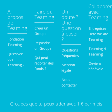
Collaborer
A
Faire du
Un
avec
propos
Teaming
doute ?
Teaming
de
Une
Teaming
question
Créer un
Entreprises
à poser
Groupe
Here we are
?
Fondation
Teaming
Rejoindre
Teaming
un Groupe
Teaming 4
Questions
Qu'est-ce
Teaming
fréquentes
Qui peut
que
récolter des
Deviens
Teaming ?
Mention
fonds ?
bénévole
légale
Nous
contacter
Groupes que tu peux aider avec 1 € par mois