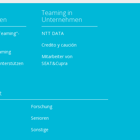
Teaming in
zen
Unternehmen
 Teaming"-
NTT DATA
Credito y caución
aming
Mitarbeiter von
unterstützen
SEAT&Cupra
t
Forschung
Senioren
Sonstige