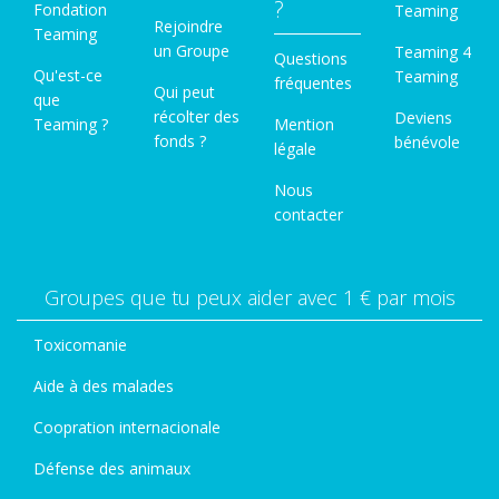
?
Fondation
Teaming
Rejoindre
Teaming
un Groupe
Teaming 4
Questions
Qu'est-ce
Teaming
fréquentes
Qui peut
que
récolter des
Deviens
Teaming ?
Mention
fonds ?
bénévole
légale
Nous
contacter
Groupes que tu peux aider avec 1 € par mois
Toxicomanie
Aide à des malades
Coopration internacionale
Défense des animaux