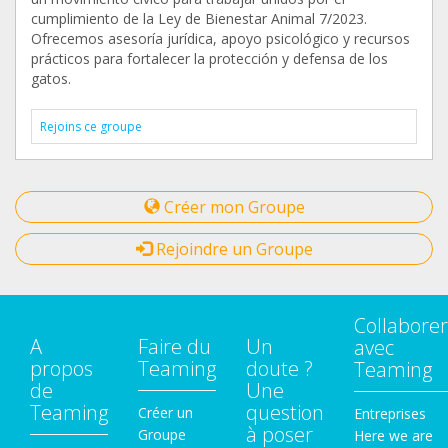
cumplimiento de la Ley de Bienestar Animal 7/2023.
Ofrecemos asesoría jurídica, apoyo psicológico y recursos
prácticos para fortalecer la protección y defensa de los
gatos.
Rejoins ce groupe
Créer mon Groupe
Rejoindre un Groupe
Collaborer
A
Faire du
Un
avec
propos
Teaming
doute ?
Teaming
de
Une
Teaming
question
Créer un
Entreprises
à poser
Groupe
Here we are