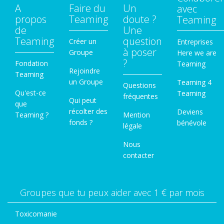
A
Faire du
Un
avec
propos
Teaming
doute ?
Teaming
de
Une
Teaming
question
Créer un
Entreprises
à poser
Groupe
Here we are
?
Fondation
Teaming
Rejoindre
Teaming
un Groupe
Teaming 4
Questions
Qu'est-ce
Teaming
fréquentes
Qui peut
que
récolter des
Deviens
Teaming ?
Mention
fonds ?
bénévole
légale
Nous
contacter
Groupes que tu peux aider avec 1 € par mois
Toxicomanie