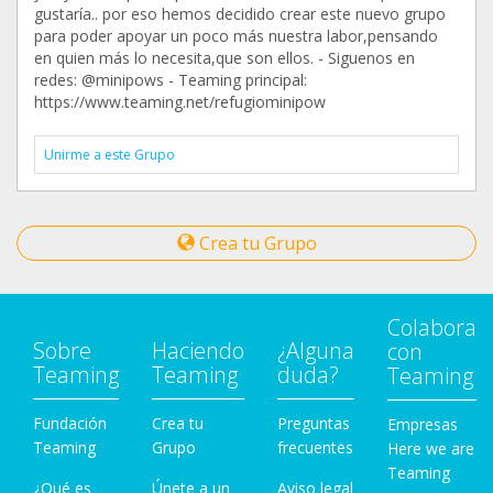
gustaría.. por eso hemos decidido crear este nuevo grupo
para poder apoyar un poco más nuestra labor,pensando
en quien más lo necesita,que son ellos. - Siguenos en
redes: @minipows - Teaming principal:
https://www.teaming.net/refugiominipow
Unirme a este Grupo
Crea tu Grupo
Colabora
Sobre
Haciendo
¿Alguna
con
Teaming
Teaming
duda?
Teaming
Fundación
Crea tu
Preguntas
Empresas
Teaming
Grupo
frecuentes
Here we are
Teaming
¿Qué es
Únete a un
Aviso legal