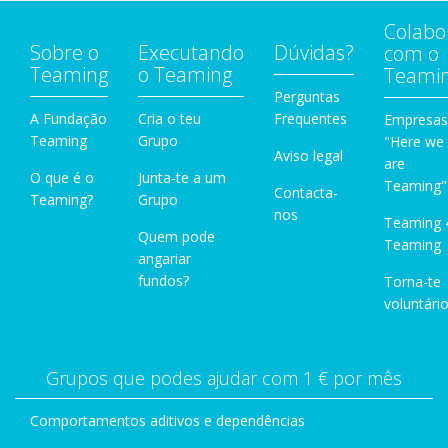
Colabo
Sobre o
Executando
Dúvidas?
com o
Teaming
o Teaming
Teami
Perguntas
A Fundação
Cria o teu
Frequentes
Empresas
Teaming
Grupo
"Here we
Aviso legal
are
O que é o
Junta-te a um
Teaming"
Contacta-
Teaming?
Grupo
nos
Teaming 
Quem pode
Teaming
angariar
fundos?
Torna-te
voluntário
Grupos que podes ajudar com 1 € por mês
Comportamentos aditivos e dependências