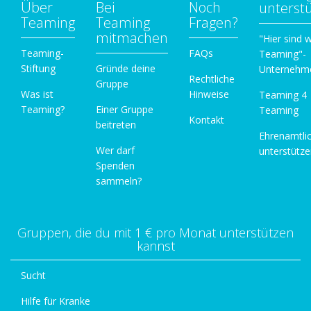
Über
Bei
Noch
unterst
Teaming
Teaming
Fragen?
mitmachen
"Hier sind w
Teaming-
FAQs
Teaming"-
Stiftung
Gründe deine
Unternehm
Rechtliche
Gruppe
Was ist
Hinweise
Teaming 4
Teaming?
Einer Gruppe
Teaming
Kontakt
beitreten
Ehrenamtli
Wer darf
unterstütz
Spenden
sammeln?
Gruppen, die du mit 1 € pro Monat unterstützen
kannst
Sucht
Hilfe für Kranke