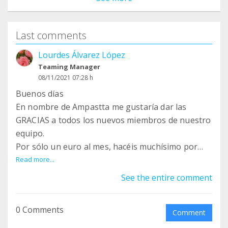
Last comments
Lourdes Álvarez López
Teaming Manager
08/11/2021 07:28 h
Buenos días
En nombre de Ampastta me gustaría dar las
GRACIAS a todos los nuevos miembros de nuestro
equipo.
Por sólo un euro al mes, hacéis muchísimo por
Ampastta y sus Asociados.
Read more...
¡Mil gracias!.
See the entire comment
Si les pasáis la invitación a vuestros amigos y
0 Comments
familiares, pronto seremos muchos más!!!
Comment