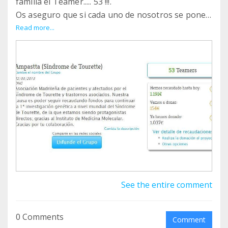
familia el Teamer..... 53 !!!.
Os aseguro que si cada uno de nosotros se pone
el objetivo de conseguir 2 teamers más de aquí al
Read more...
1 de Junio, veréis que el crecimiento será
exponencial !!!!
¿Lo intentamos?.
Si conseguimos este objetivo, para Junio
deberíamos estar en más de 150 Teamers y a cada
uno le estamos pidiendo SÓLO 12€ al año SIN
GASTOS, y para la investigación de Tourette, eso
supondría, con 150 Teamers, 1.800€ para la
investigación...
UN abrazo e intentémoslo !!
See the entire comment
0 Comments
Comment