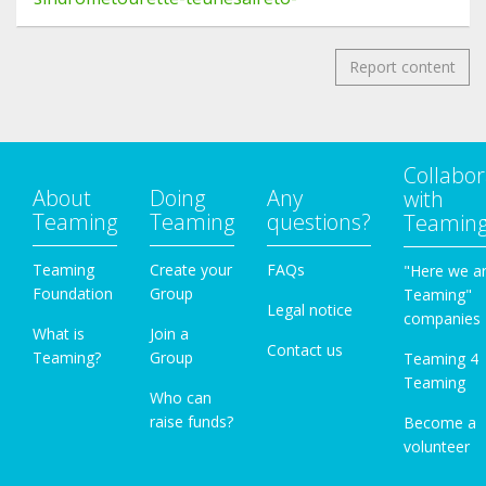
Report content
Collabor
About
Doing
Any
with
Teaming
Teaming
questions?
Teamin
Teaming
Create your
FAQs
"Here we a
Foundation
Group
Teaming"
Legal notice
companies
What is
Join a
Contact us
Teaming?
Group
Teaming 4
Teaming
Who can
raise funds?
Become a
volunteer