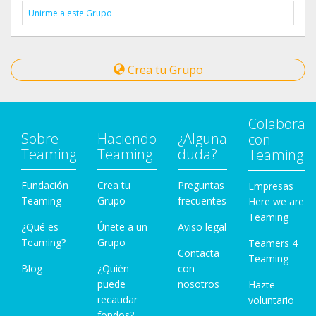
Unirme a este Grupo
Crea tu Grupo
Colabora
Sobre
Haciendo
¿Alguna
con
Teaming
Teaming
duda?
Teaming
Fundación
Crea tu
Preguntas
Empresas
Teaming
Grupo
frecuentes
Here we are
Teaming
¿Qué es
Únete a un
Aviso legal
Teaming?
Grupo
Teamers 4
Contacta
Teaming
Blog
¿Quién
con
puede
nosotros
Hazte
recaudar
voluntario
fondos?