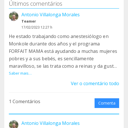
Últimos comentários
Antonio Villalonga Morales
Teamer
17/02/2023 12:27 h
He estado trabajando como anestesiólogo en
Monkole durante dos años y el programa
FORFAIT MAMA está ayudando a muchas mujeres
pobres y a sus bebés, es sencillamente
maravilloso, se las trata como a reinas y da gusto
verlas contentas por la atención que reciben.
Saber mais…
Si no lo has hecho, por favor únete al otro grupo
Ver o comentário todo
que ayuda a Monkole que se llama: Fundación
Amigos de Monkole, ira muy bien para llegar a
1 Comentários
más mujeres y neonatos necesitados. ¡GRACIAS!
Comenta
Antonio Villalonga Morales