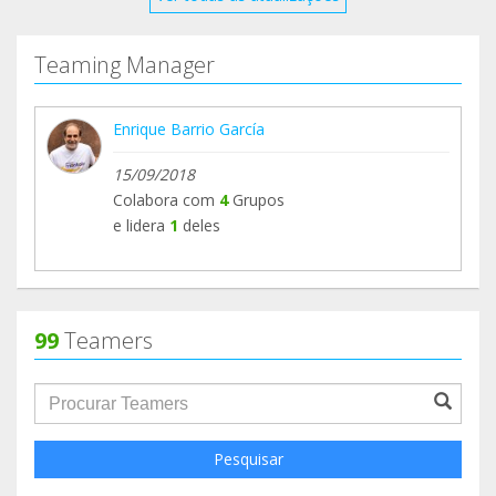
Teaming Manager
Enrique Barrio García
15/09/2018
Colabora com
4
Grupos
e lidera
1
deles
99
Teamers
groupProfile.searchForm.search.text???
Pesquisar