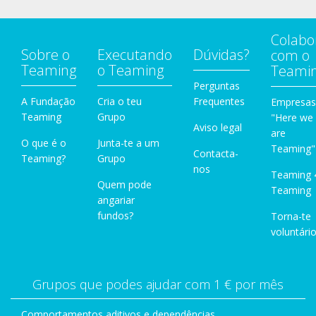
Colabo
Sobre o
Executando
Dúvidas?
com o
Teaming
o Teaming
Teami
Perguntas
A Fundação
Cria o teu
Frequentes
Empresas
Teaming
Grupo
"Here we
Aviso legal
are
O que é o
Junta-te a um
Teaming"
Contacta-
Teaming?
Grupo
nos
Teaming 
Quem pode
Teaming
angariar
fundos?
Torna-te
voluntário
Grupos que podes ajudar com 1 € por mês
Comportamentos aditivos e dependências