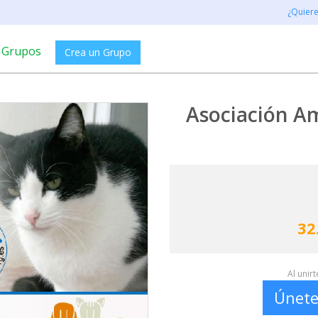
¿Quier
Grupos
Crea un Grupo
Asociación Am
32
Al unir
Únete