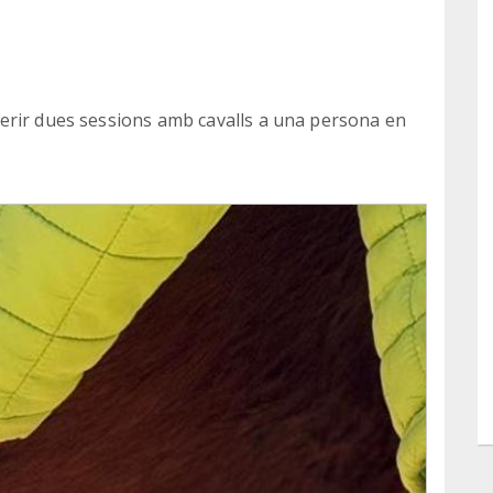
erir dues sessions amb cavalls a una persona en
 cura. Dos moments per sortir del soroll mèdic i
 amb la vida que encara batega.
sostenint molt més que una activitat: esteu
itat en moments molt fràgils.
sions per una altra persona en situacio de
e cuida.