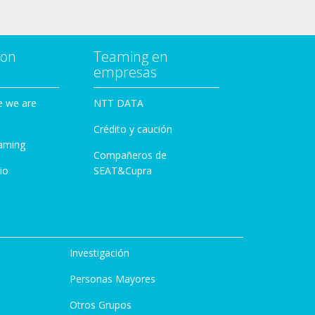
con
Teaming en
empresas
e we are
NTT DATA
Crédito y caución
aming
Compañeros de
io
SEAT&Cupra
Investigación
Personas Mayores
Otros Grupos