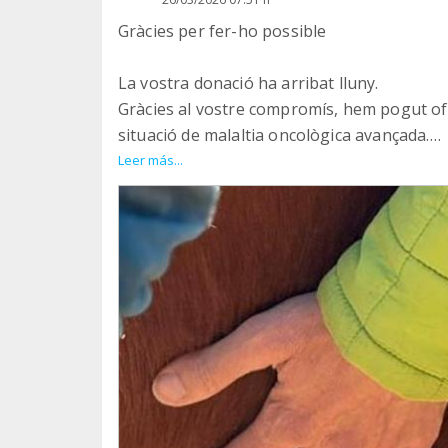
Gràcies per fer-ho possible
La vostra donació ha arribat lluny.
Gràcies al vostre compromís, hem pogut of
situació de malaltia oncològica avançada.
Leer más...
Han estat uns espais de respir, presència i
reconnectar amb el cos, amb les emocions i
Quan sumeu el vostre euro mensual, esteu 
generant dignitat, acompanyament i human
Ja estem programant les properes dues ses
malaltia complexa.
Gràcies per formar part d’aquesta xarxa qu
Seguim