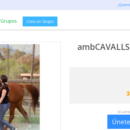
¿Quier
Grupos
Crea un Grupo
ambCAVALLS: 
3
Al unir
Únete