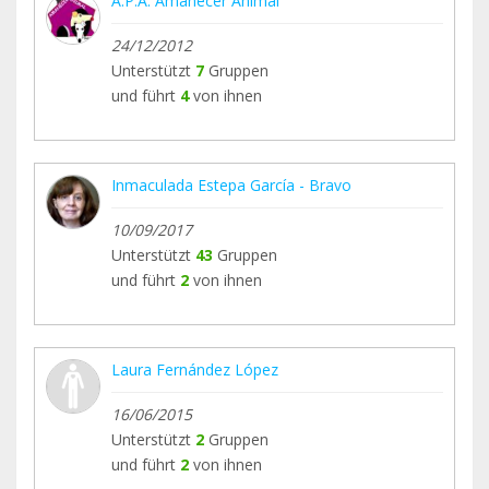
A.P.A. Amanecer Animal
info@amaneceranimal.soy
24/12/2012
Unterstützt
7
Gruppen
und führt
4
von ihnen
Inmaculada Estepa García - Bravo
10/09/2017
Unterstützt
43
Gruppen
und führt
2
von ihnen
Laura Fernández López
16/06/2015
Unterstützt
2
Gruppen
und führt
2
von ihnen