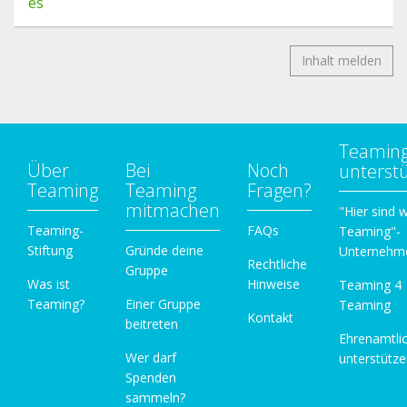
es
Inhalt melden
Teamin
Über
Bei
Noch
unterst
Teaming
Teaming
Fragen?
mitmachen
"Hier sind w
Teaming-
FAQs
Teaming"-
Stiftung
Gründe deine
Unternehm
Rechtliche
Gruppe
Was ist
Hinweise
Teaming 4
Teaming?
Einer Gruppe
Teaming
Kontakt
beitreten
Ehrenamtli
Wer darf
unterstütz
Spenden
sammeln?