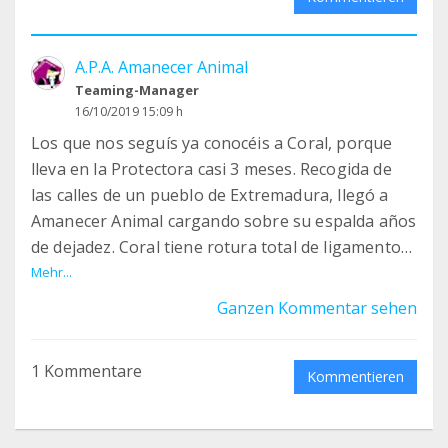
A.P.A. Amanecer Animal
Teaming-Manager
16/10/2019 15:09 h
Los que nos seguís ya conocéis a Coral, porque
lleva en la Protectora casi 3 meses. Recogida de
las calles de un pueblo de Extremadura, llegó a
Amanecer Animal cargando sobre su espalda años
de dejadez. Coral tiene rotura total de ligamento
anterior cruzado en una de sus rodillas y parcial
Mehr...
en la otra, Ahora que ya está estable, que se han
Ganzen Kommentar sehen
ido descartando las enfermedades que podrían
haber provocado un episodio de ataque epiléptico
1 Kommentare
que tuvo la misma semana que llegó y que su
Kommentieren
corazón está controlado, podemos plantearnos la
cirugía que necesita... y que empieza a ser urgente