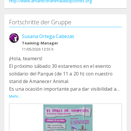
http://www.amaneceranimaladopciones.org
Fortschritte der Gruppe
Susana Ortega Cabezas
Teaming-Manager
11/05/2026 13:55 h
¡Hola, teamers!
El próximo sábado 30 estaremos en el evento
solidario del Parque (de 11 a 20 h) con nuestro
stand de Amanecer Animal.
Es una ocasión importante para dar visibilidad a
nuestro trabajo, explicar lo que hacemos y vender
Mehr...
nuestros productos artesanos, como los
comederos en altura de madera y otros artículos
solidarios que nos ayudan a seguir rescatando y
cuidando animales.