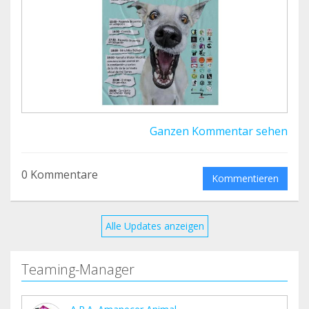
Durante la jornada habrá un montón de
actividades:
Hinchables
Talleres de chapas
Cuentacuentos
Taller de adiestramiento
Ganzen Kommentar sehen
Sorteo final entre quienes hagan alguna compra
o donación
0 Kommentare
Kommentieren
Os animamos a pasaros por el stand y apoyar la
jornada.
Y si alguien puede venir un rato a ayudarnos en el
Alle Updates anzeigen
puesto, nos vendría genial para cubrir todo el día.
Teaming-Manager
Para dudas o para apuntaros como voluntarios:
617 797 905