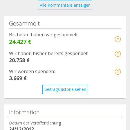
porque el problema de las rodillas empieza a
Alle Kommentare anzeigen
afectar gravemente a la calidad de vida de nuestra
pequeña. La cirugía está prevista para el próximo
Gesammelt
martes. Como siempre, MUCHAS GRACIAS A
TODOS POR VUESTRA AYUDA!!!!
Bis heute haben wir gesammelt:
24.427 €
Wir haben bisher bereits gespendet:
20.758 €
Wir werden spenden:
3.669 €
Beitragshistorie sehen
Information
Datum der Veröffentlichung
24/12/2012