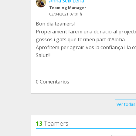
Anna Seix Leria
Teaming Manager
03/04/2021 07:01 h
Bon dia teamers!
Properament farem una donació al projecte
gossos i gats que formen part d'Aloha.
Aprofitem per agraïr-vos la confiança i la co
Salut!!!
0 Comentarios
Ver todas 
13
Teamers