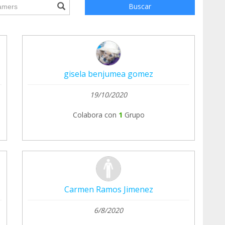
ile.searchForm.search.text???
Buscar
gisela benjumea gomez
19/10/2020
Colabora con
1
Grupo
Carmen Ramos Jimenez
6/8/2020