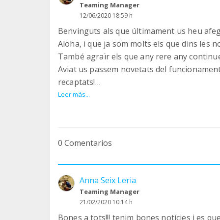
Teaming Manager
12/06/2020 18:59 h
Benvinguts als que últimament us heu afegit
Aloha, i que ja som molts els que dins les n
També agraïr els que any rere any continue
Aviat us passem novetats del funcionament d
recaptats!
GRÀCIES A TOTS!!!
Leer más...
0 Comentarios
Anna Seix Leria
Teaming Manager
21/02/2020 10:14 h
Bones a tots!!! tenim bones notícies i es qu