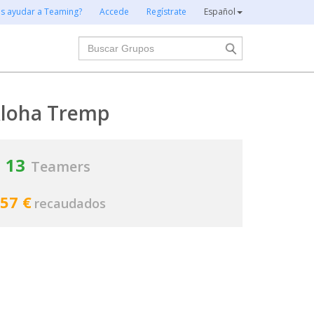
es ayudar a Teaming?
Accede
Regístrate
Español
Buscar
loha Tremp
13
Teamers
57 €
recaudados