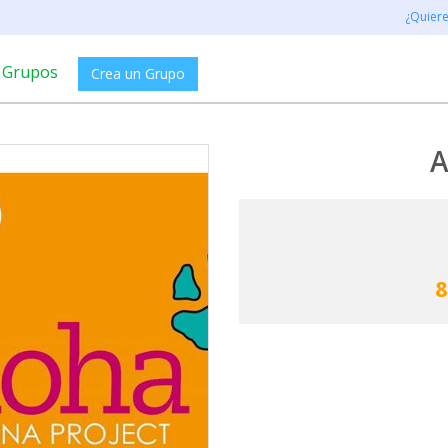
¿Quier
Grupos
Crea un Grupo
A
8