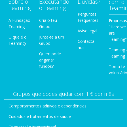
Sobre o
Executando
Dúvidas?
com o
Teaming
o Teaming
Teami
Perguntas
A Fundação
Cria o teu
Frequentes
Empresas
Teaming
Grupo
"Here we
Aviso legal
are
O que é o
Junta-te a um
Teaming"
Contacta-
Teaming?
Grupo
nos
Teaming 
Quem pode
Teaming
angariar
fundos?
Torna-te
voluntário
Grupos que podes ajudar com 1 € por mês
Comportamentos aditivos e dependências
Cuidados e tratamentos de saúde
Cooperação internacional