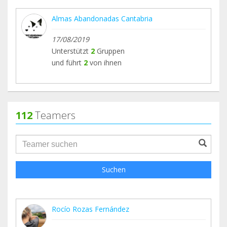
Almas Abandonadas Cantabria
17/08/2019
Unterstützt
2
Gruppen
und führt
2
von ihnen
112
Teamers
groupProfile.searchForm.search.text???
Suchen
Rocío Rozas Fernández