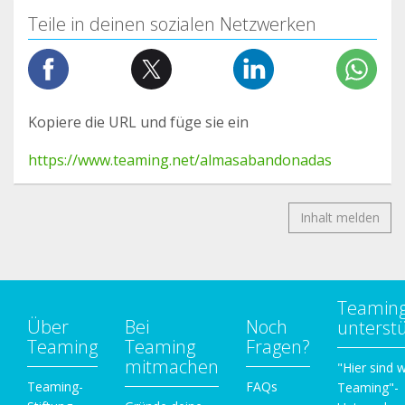
Teile in deinen sozialen Netzwerken
Kopiere die URL und füge sie ein
https://www.teaming.net/almasabandonadas
Inhalt melden
Teamin
Über
Bei
Noch
unterst
Teaming
Teaming
Fragen?
mitmachen
"Hier sind w
Teaming-
FAQs
Teaming"-