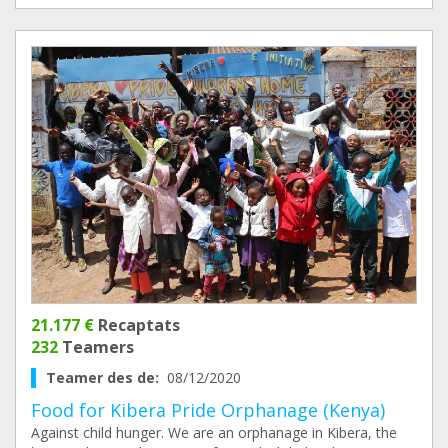
21.177 €
Recaptats
232
Teamers
Teamer des de:
08/12/2020
Food for Kibera Pride Orphanage (Kenya)
Against child hunger. We are an orphanage in Kibera, the