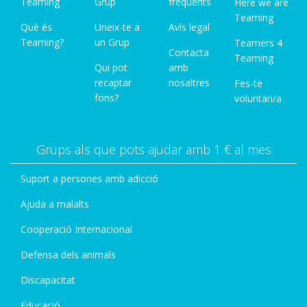
Teaming
Grup
freqüents
Here we are
Teaming
Què és
Uneix-te a
Avís legal
Teaming?
un Grup
Teamers 4
Contacta
Teaming
Qui pot
amb
recaptar
nosaltres
Fes-te
fons?
voluntari/a
Grups als que pots ajudar amb 1 € al mes
Suport a persones amb adicció
Ajuda a malalts
Cooperació Internacional
Defensa dels animals
Discapacitat
Educació