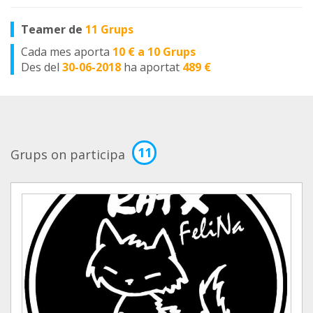
Teamer de
11 Grups
Cada mes aporta
10 € a 10 Grups
Des del
30-06-2018
ha aportat
489 €
11
Grups on participa