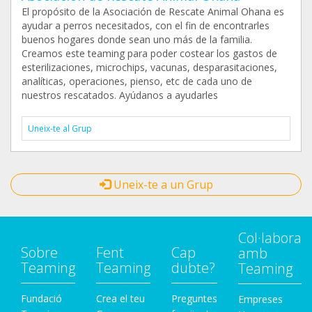
El propósito de la Asociación de Rescate Animal Ohana es
ayudar a perros necesitados, con el fin de encontrarles
buenos hogares donde sean uno más de la familia.
Creamos este teaming para poder costear los gastos de
esterilizaciones, microchips, vacunas, desparasitaciones,
analíticas, operaciones, pienso, etc de cada uno de
nuestros rescatados. Ayúdanos a ayudarles
Uneix-te al Grup
Uneix-te a un Grup
Col·labora
Sobre
Fent
Cap
amb
Teaming
Teaming
dubte?
Teaming
Fundació
Crea el teu
Preguntes
Empreses