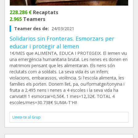
228.286 €
Recaptats
2.965
Teamers
Teamer des de:
24/03/2021
Solidarios sin Fronteras. Esmorzars per
educar i protegir al Iemen
1€/MES que ALIMENTA, EDUCA I PROTEGEIX. El Iemen viu
una emergència humanitaria brutal. Les nenes es donen en
matrimoni pensant que les alimentaran. Els nens són
reclutats com a soldats. La seva vida és un infern;
violacions, embarassos, violència. Si l'escola alimenta, les
famílies els porten. Donem llet, pa, ou/formatge/tonyina i
fruita a 2.495 nens i nenes a 4 escoles i la seva vida ha
canviat!!! 1 esmorzar=0,56€. 1 mes=12,32€. TOTAL 4
escoles/mes=30.738€ SUMA-T'HI!
Uneix-te al Grup