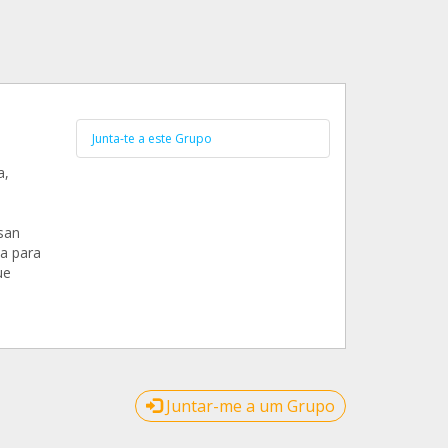
Junta-te a este Grupo
a,
san
va para
ue
Juntar-me a um Grupo