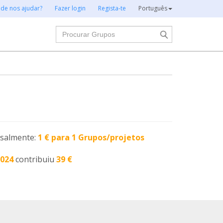
 de nos ajudar?
Fazer login
Regista-te
Português
Procurar
nsalmente:
1 € para 1 Grupos/projetos
2024
contribuiu
39 €