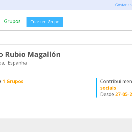
Gostarias
Grupos
Criar um Grupo
o Rubio Magallón
oa, Espanha
e
1 Grupos
Contribui me
sociais
Desde
27-05-