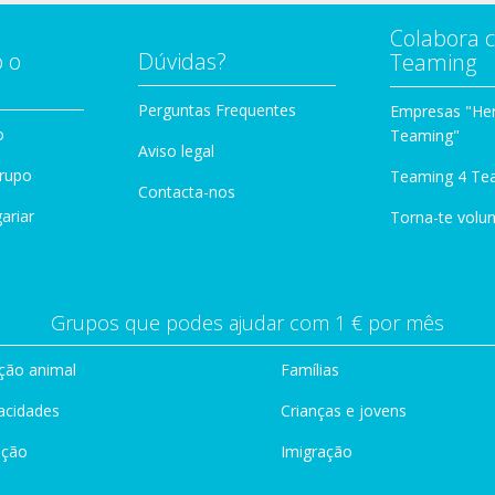
Colabora 
 o
Dúvidas?
Teaming
Perguntas Frequentes
Empresas "Her
o
Teaming"
Aviso legal
Grupo
Teaming 4 Te
Contacta-nos
ariar
Torna-te volun
Grupos que podes ajudar com 1 € por mês
ção animal
Famílias
acidades
Crianças e jovens
ação
Imigração