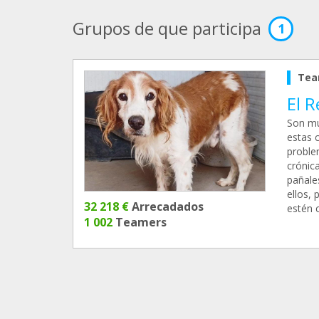
Grupos de que participa
1
Tea
El R
Son mu
estas 
problem
crónic
pañale
ellos, 
32 218 €
Arrecadados
estén c
1 002
Teamers