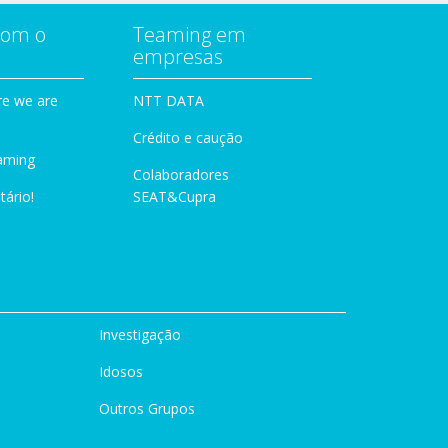
com o
Teaming em
empresas
e we are
NTT DATA
Crédito e caução
aming
Colaboradores
tário!
SEAT&Cupra
Investigação
Idosos
Outros Grupos