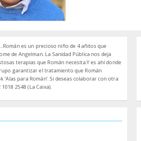
r…Román es un precioso niño de 4 añitos que
ome de Angelman. La Sanidad Pública nos deja
tosas terapias que Román necesita.Y es ahí donde
 grupo garantizar el tratamiento que Román
k ‘Alas para Román’. Si deseas colaborar con otra
 1018 2548 (La Caixa).