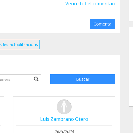
Veure tot el comentari
Comenta
s les actualitzacions
ile.searchForm.search.text???
Buscar
Luis Zambrano Otero
26/3/2024