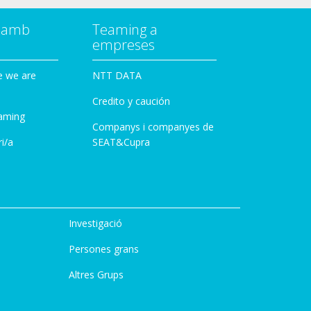
a amb
Teaming a
empreses
e we are
NTT DATA
Credito y caución
aming
Companys i companyes de
i/a
SEAT&Cupra
Investigació
Persones grans
Altres Grups