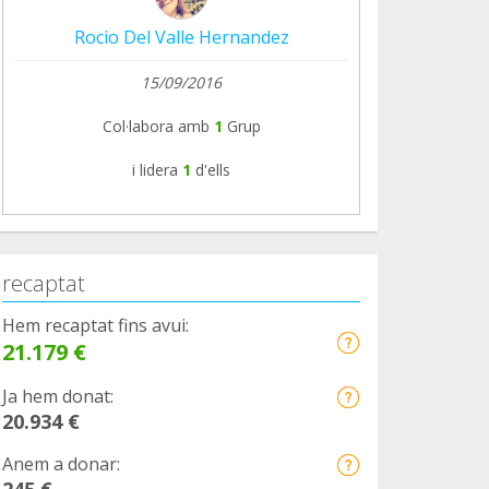
Rocio Del Valle Hernandez
15/09/2016
Col·labora amb
1
Grup
i lidera
1
d'ells
recaptat
Hem recaptat fins avui:
21.179 €
Ja hem donat:
20.934 €
Anem a donar:
245 €