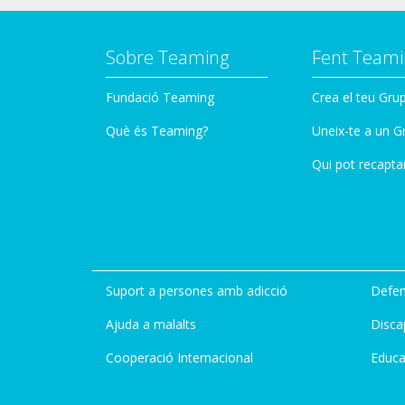
Sobre Teaming
Fent Teami
Fundació Teaming
Crea el teu Gru
Què és Teaming?
Uneix-te a un G
Qui pot recapta
Suport a persones amb adicció
Defen
Ajuda a malalts
Disca
Cooperació Internacional
Educa