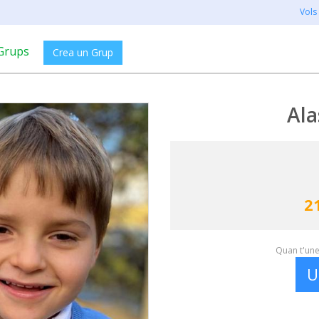
Vols
Grups
Crea un Grup
Al
2
Quan t'unei
U