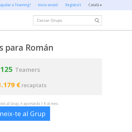
 ajudar a Teaming?
Inicia sessió
Registra't
Català
Cercar
as para Román
125
Teamers
1.179 €
recaptats
xis al Grup, li aportaràs 1 € al mes.
neix-te al Grup