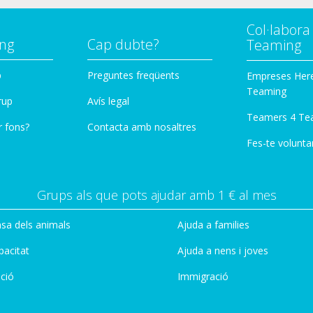
Col·labor
ng
Cap dubte?
Teaming
p
Preguntes freqüents
Empreses Her
Teaming
rup
Avís legal
Teamers 4 Te
r fons?
Contacta amb nosaltres
Fes-te voluntar
Grups als que pots ajudar amb 1 € al mes
sa dels animals
Ajuda a families
pacitat
Ajuda a nens i joves
ció
Immigració