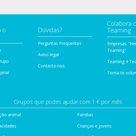
Colabora 
 o
Dúvidas?
Teaming
Perguntas Frequentes
Empresas "Her
o
Teaming"
Aviso legal
Grupo
Teaming 4 Te
Contacta-nos
ariar
Torna-te volun
Grupos que podes ajudar com 1 € por mês
ção animal
Famílias
acidades
Crianças e jovens