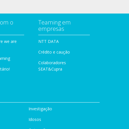
com o
Teaming em
empresas
e we are
NTT DATA
Crédito e caução
aming
Colaboradores
tário!
SEAT&Cupra
Investigação
Idosos