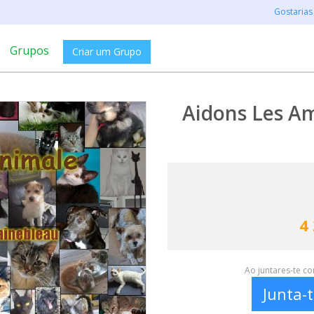
Gostarias
Grupos
Criar um Grupo
Aidons Les Am
4
Ao juntares-te c
Junta-