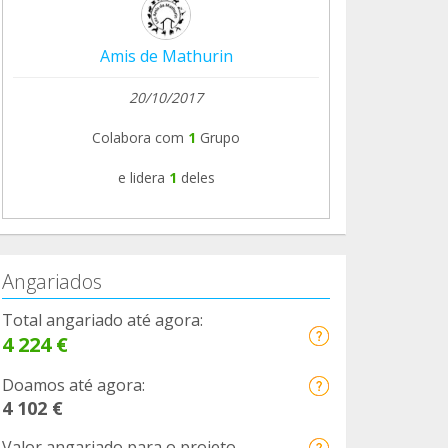
Amis de Mathurin
20/10/2017
Colabora com
1
Grupo
e lidera
1
deles
Angariados
Total angariado até agora:
4 224 €
Doamos até agora:
4 102 €
Valor angariado para o projeto