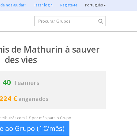
 de nos ajudar?
Fazer login
Regista-te
Português
Procurar
is de Mathurin à sauver
des vies
40
Teamers
 224 €
angariados
ontribuirás com 1 € por mês para o Grupo.
te ao Grupo (1€/mês)