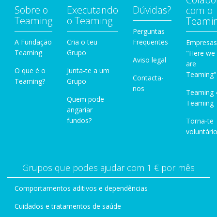
Sobre o
Executando
Dúvidas?
com o
Teaming
o Teaming
Teami
Perguntas
A Fundação
Cria o teu
Frequentes
Empresas
Teaming
Grupo
"Here we
Aviso legal
are
O que é o
Junta-te a um
Teaming"
Contacta-
Teaming?
Grupo
nos
Teaming 
Quem pode
Teaming
angariar
fundos?
Torna-te
voluntário
Grupos que podes ajudar com 1 € por mês
Comportamentos aditivos e dependências
Cuidados e tratamentos de saúde