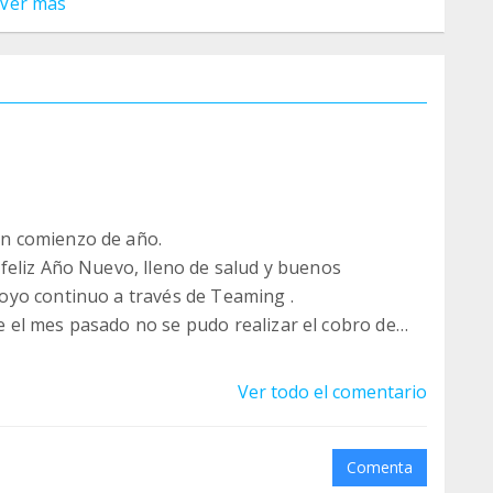
Ver más
n comienzo de año.
feliz Año Nuevo, lleno de salud y buenos
oyo continuo a través de Teaming .
el mes pasado no se pudo realizar el cobro de
 ocurrir, en la mayoría de los casos, por un cambio
 se han actualizado.
Ver todo el comentario
tus datos de pago directamente desde tu cuenta de
dad. Tu colaboración, aunque sea de 1 €, es muy
guir adelante con nuestra labor.
Comenta