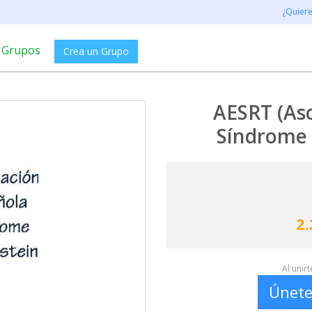
¿Quier
Grupos
Crea un Grupo
AESRT (Aso
Síndrome 
2.
Al unir
Únete