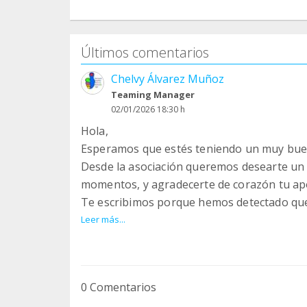
Últimos comentarios
Chelvy Álvarez Muñoz
Teaming Manager
02/01/2026 18:30 h
Hola,
Esperamos que estés teniendo un muy bue
Desde la asociación queremos desearte un 
momentos, y agradecerte de corazón tu ap
Te escribimos porque hemos detectado que 
varias aportaciones de Teaming. Esto suele
Leer más...
de tarjeta bancaria o datos de pago que no
Si lo deseas, puedes revisar o actualizar 
Teaming para que todo vuelva a la normali
0 Comentarios
importante para nosotros y nos ayuda a se