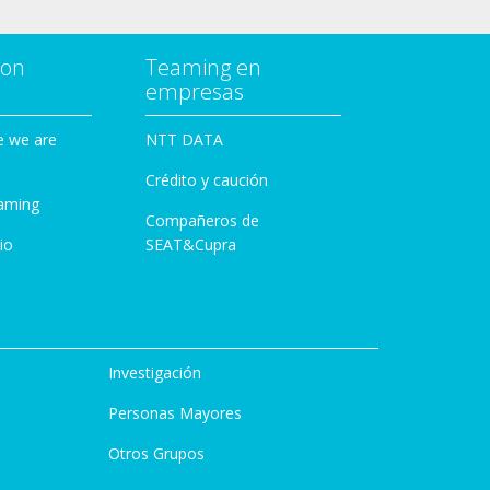
con
Teaming en
empresas
e we are
NTT DATA
Crédito y caución
aming
Compañeros de
io
SEAT&Cupra
Investigación
Personas Mayores
Otros Grupos