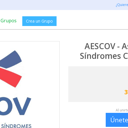
¿Quier
Grupos
Crea un Grupo
AESCOV - A
Síndromes C
3
Al unir
Únete