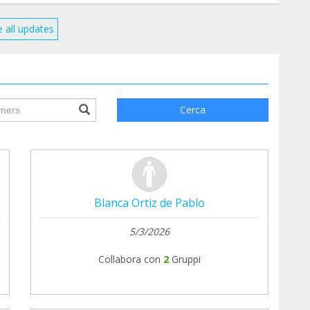
 all updates
ile.searchForm.search.text???
Cerca
Blanca Ortiz de Pablo
5/3/2026
Collabora con
2
Gruppi