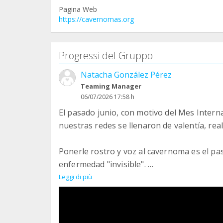
Pagina Web
https://cavernomas.org
Progressi del Gruppo
Natacha González Pérez
Teaming Manager
06/07/2026 17:58 h
El pasado junio, con motivo del Mes Inter
nuestras redes se llenaron de valentía, rea
Ponerle rostro y voz al cavernoma es el p
enfermedad "invisible".
Leggi di più
¡Gracias por vuestra ayuda!
#StopCavernomas