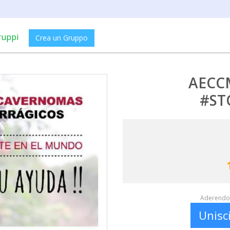
ruppi
Crea un Gruppo
AECCM
#ST
Aderendo 
Unisc