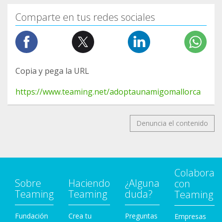
Comparte en tus redes sociales
Copia y pega la URL
https://www.teaming.net/adoptaunamigomallorca
Denuncia el contenido
Colabora
Sobre
Haciendo
¿Alguna
con
Teaming
Teaming
duda?
Teaming
Fundación
Crea tu
Preguntas
Empresas