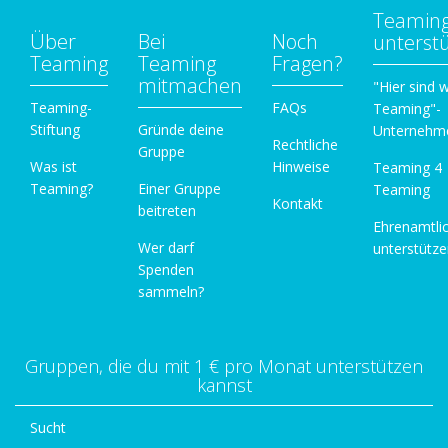
Teamin
Über
Bei
Noch
unterst
Teaming
Teaming
Fragen?
mitmachen
"Hier sind w
Teaming-
FAQs
Teaming"-
Stiftung
Gründe deine
Unternehm
Rechtliche
Gruppe
Was ist
Hinweise
Teaming 4
Teaming?
Einer Gruppe
Teaming
Kontakt
beitreten
Ehrenamtli
Wer darf
unterstütz
Spenden
sammeln?
Gruppen, die du mit 1 € pro Monat unterstützen
kannst
Sucht