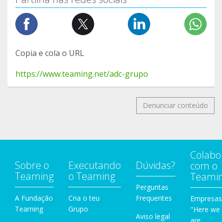
Copia e cola o URL
https://www.teaming.net/adc-grupo
Denunciar conteúdo
Colabo
Sobre o
Executando
Dúvidas?
com o
Teaming
o Teaming
Teami
Perguntas
A Fundação
Cria o teu
Frequentes
Empresas
Teaming
Grupo
"Here we
Aviso legal
are