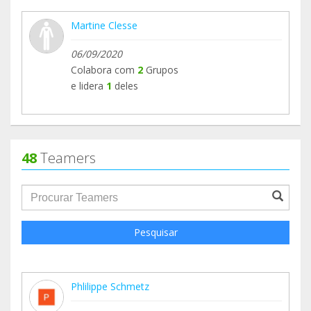
Martine Clesse
06/09/2020
Colabora com
2
Grupos
e lidera
1
deles
48
Teamers
groupProfile.searchForm.search.text???
Pesquisar
Phlilippe Schmetz