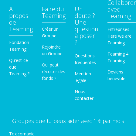
Collaborer
A
Faire du
Un
avec
propos
Teaming
doute ?
Teaming
de
Une
Teaming
question
Créer un
Entreprises
à poser
Groupe
Here we are
?
Fondation
Teaming
Rejoindre
Teaming
un Groupe
Teaming 4
Questions
Qu'est-ce
Teaming
fréquentes
Qui peut
que
récolter des
Deviens
Teaming ?
Mention
fonds ?
bénévole
légale
Nous
contacter
Groupes que tu peux aider avec 1 € par mois
Toxicomanie