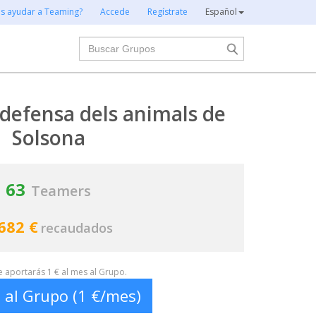
es ayudar a Teaming?
Accede
Regístrate
Español
Buscar
defensa dels animals de
Solsona
63
Teamers
682 €
recaudados
te aportarás 1 € al mes al Grupo.
 al Grupo (1 €/mes)