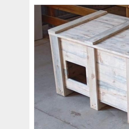
La necessitat és urgent, ja que volem millor
condicions més dignes mentre esperen una 
Fem una crida a la col·laboració ciutadana 
sumar-se a la campanya. Qualsevol aportació
fer possible la instal·lació de noves casetes 