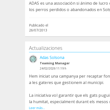
ADAS es una associación si ánimo de lucro 
los perros perdidos o abandonados en Sols
Publicado el
26/07/2013
Actualizaciones
Adas Solsona
Teaming Manager
24/02/2026 11:19 h
Hem iniciat una campanya per recaptar fons 
a les gateres que gestionem al municipi.
La iniciativa vol garantir que els gats pugui
la humitat, especialment durant els mesos m
projecte social Volem Feina i tenen un cost
Leer más...