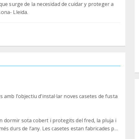
que surge de la necesidad de cuidar y proteger a
ona- Lleida.
amb l’objectiu d’instal·lar noves casetes de fusta
n dormir sota cobert i protegits del fred, la pluja i
és durs de l’any. Les casetes estan fabricades pel
 de 500 euros.