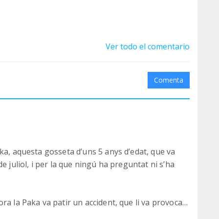
!!
Ver todo el comentario
Comenta
ka, aquesta gosseta d’uns 5 anys d’edat, que va
e juliol, i per la que ningú ha preguntat ni s’ha
ra la Paka va patir un accident, que li va provocar
, per la que ha hagut que ser intervinguda dos