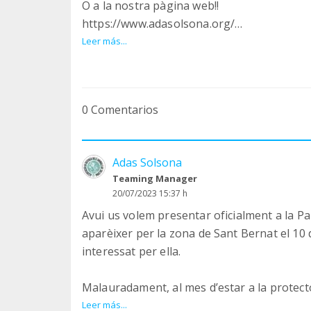
O a la nostra pàgina web!!
https://www.adasolsona.org/
Leer más...
I sobretot agrair-vos a tots la vostra ajuda!!
0 Comentarios
Adas Solsona
Teaming Manager
20/07/2023 15:37 h
Avui us volem presentar oficialment a la Pa
aparèixer per la zona de Sant Bernat el 10 d
interessat per ella.
Malauradament, al mes d’estar a la protecto
la luxació del fèmur i una hèrnia abdominal
Leer más...