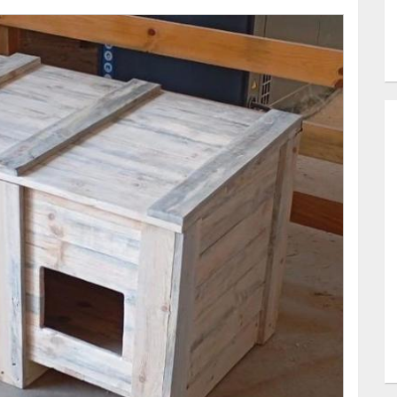
ar el benestar dels animals i oferir-los unes
adopció o continuen sota la nostra cura.
i animem a totes les persones que vulguin ajudar a
, per petita que sigui, contribuirà directament a
i a millorar la qualitat de vida dels gats de Solsona.