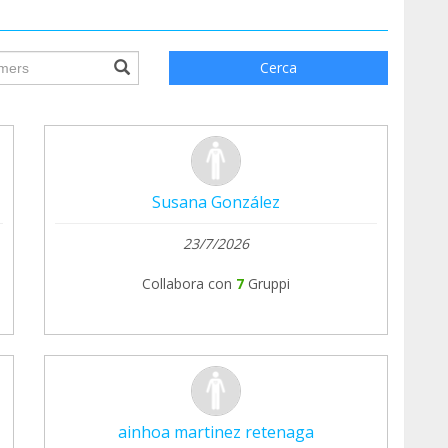
ile.searchForm.search.text???
Cerca
Susana González
23/7/2026
Collabora con
7
Gruppi
ainhoa martinez retenaga