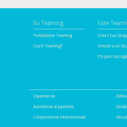
Su Teaming
Fare Teami
Fondazione Teaming
Crea il tuo Gru
Cos'è Teaming?
Unisciti a un G
Chi può raccogli
Dipendenze
Difesa
Assistenza al paziente
Disabi
Cooperazione internazionale
Istruz