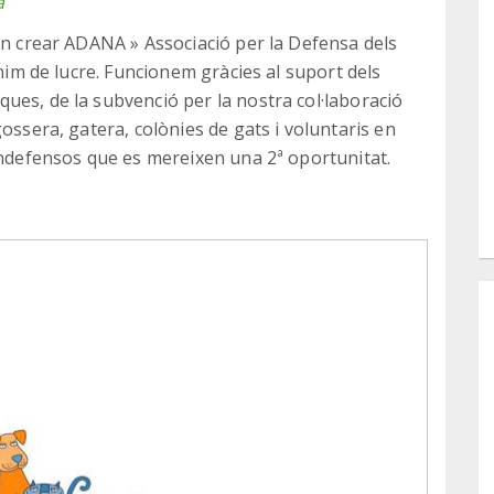
a
an crear ADANA » Associació per la Defensa dels
ànim de lucre. Funcionem gràcies al suport dels
ues, de la subvenció per la nostra col·laboració
ossera, gatera, colònies de gats i voluntaris en
 indefensos que es mereixen una 2ª oportunitat.