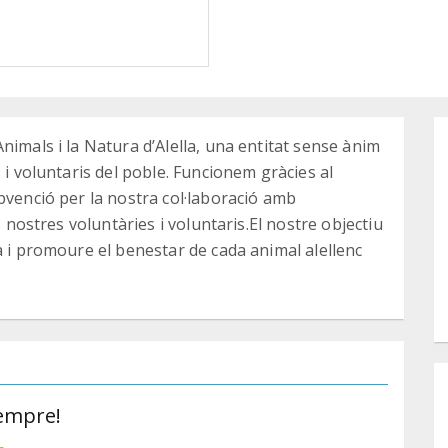
nimals i la Natura d’Alella, una entitat sense ànim
 i voluntaris del poble. Funcionem gràcies al
bvenció per la nostra col·laboració amb
s nostres voluntàries i voluntaris.El nostre objectiu
a i promoure el benestar de cada animal alellenc
sempre!