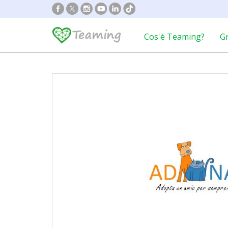
Cos'è Teaming?
G