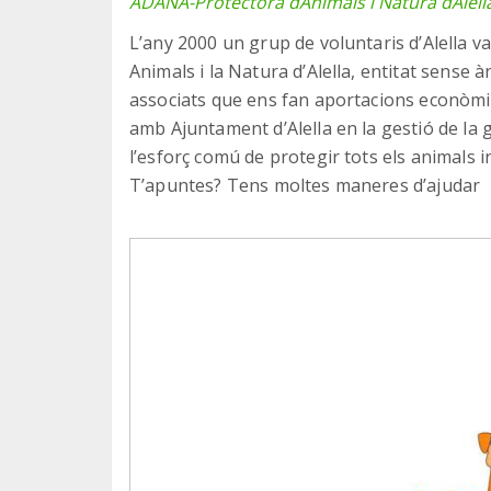
ADANA-Protectora dAnimals i Natura dAlell
L’any 2000 un grup de voluntaris d’Alella v
Animals i la Natura d’Alella, entitat sense 
associats que ens fan aportacions econòmiq
amb Ajuntament d’Alella en la gestió de la g
l’esforç comú de protegir tots els animals