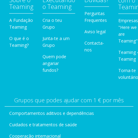
com o
Teaming
o Teaming
Teami
Perguntas
A Fundação
Cria o teu
Frequentes
Empresas
Teaming
Grupo
"Here we
Aviso legal
are
O que é o
Junta-te a um
Teaming"
Contacta-
Teaming?
Grupo
nos
Teaming 
Quem pode
Teaming
angariar
fundos?
Torna-te
voluntário
Grupos que podes ajudar com 1 € por mês
Comportamentos aditivos e dependências
Cuidados e tratamentos de saúde
Cooperação internacional