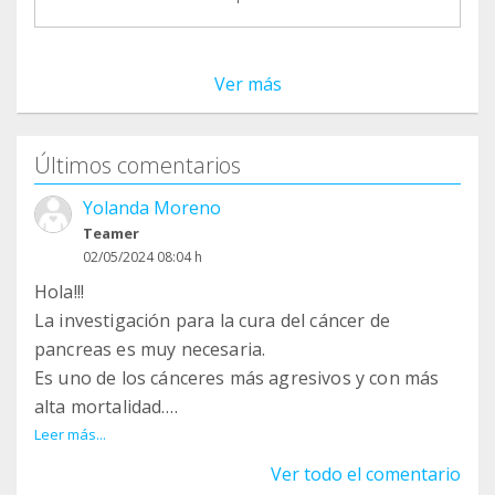
Ver más
Últimos comentarios
Yolanda Moreno
Teamer
02/05/2024 08:04 h
Hola!!!
La investigación para la cura del cáncer de
pancreas es muy necesaria.
Es uno de los cánceres más agresivos y con más
alta mortalidad.
Estoy muy sensibilizada con este objetivo porque
Leer más...
perdí a mi queridisima mamita a causa de esta
Ver todo el comentario
terrible enfermedad.