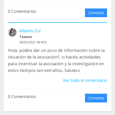
0 Comentarios
Difundo para pedir más ayuda.
Comenta
Por favor, informadnos si hay novedades en la
Alberto G.V
investigación.
Teamer
08/03/2021 09:40 h
Gracias
Hola, podéis dar un poco de información sobre la
situación de la asociación?, si hacéis actividades
para incentivar la asociación y la investigación en
estos tiempos tan extraños...Saludos
Ver todo el comentario
0 Comentarios
Comenta