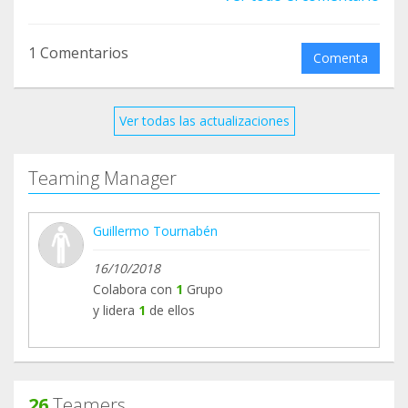
https://asociacioncancerdepancreas.org/colabora/
¡Muchísimas gracias por la ayuda!
1 Comentarios
Comenta
Ver todas las actualizaciones
Teaming Manager
Guillermo Tournabén
16/10/2018
Colabora con
1
Grupo
y lidera
1
de ellos
26
Teamers