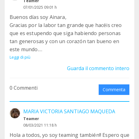
Teamer
07/01/2025 09:01 h
Buenos días soy Ainara,
Gracias por la labor tan grande que hacéis creo
que es estupendo que siga habiendo personas
tan generosas y con un corazón tan bueno en
este mundo.
Agradecer tu mensaje Laura y decirte que ya
Leggi di più
tienes una colaboradora mas.
Guarda il commento intero
Un abrazo enorme para todos y que sea un buen
año para los pequeñuelos.
0 Commenti
Commenta
MARIA VICTORIA SANTIAGO MAQUEDA
Teamer
08/03/2021 11:18 h
Hola a todos, yo soy teaming también!! Espero que