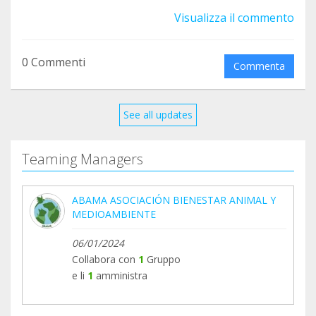
Y EN HORARIO DE 7:30 a 17:00‼️
Visualizza il commento
Desde aquí dar las gracias a la escuela por
iniciativa y apoyo en estos duros días
0 Commenti
Commenta
Llenemos la escuela de solidaridad con los más
afectados!
See all updates
¡Ayúdanos a ayudar!
Teaming Managers
#IFMadrid
#IFToledo
ABAMA ASOCIACIÓN BIENESTAR ANIMAL Y
#IFAvila
MEDIOAMBIENTE
#ABAMA
06/01/2024
Collabora con
1
Gruppo
e li
1
amministra