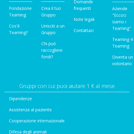
Domande
Fondazione
Crea il tuo
frequenti
Aziende
Teaming
Gruppo
"Eccoci
Note legali
siamo i
Cos'è
Unisciti a un
Teaming"
Contattaci
Teaming?
Gruppo
Teaming 4
Chi può
Teaming
raccogliere
fondi?
Diventa un
volontario
Gruppi con cui puoi aiutare 1 € al mese
Dipendenze
Assistenza al paziente
Cooperazione internazionale
Difesa degli animali