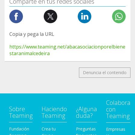
Comparte en tus redes sociales
Copia y pega la URL
https://www.teaming.net/abacasociacionporelbiene
staranimalcedeira
Denuncia el contenido
Colabora
Sobre
Haciendo
¿Alguna
con
Teaming
Teaming
duda?
Teaming
Fundación
Crea tu
Preguntas
Empresas