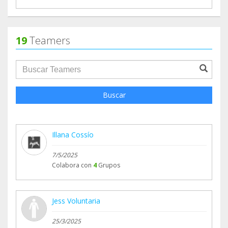
19
Teamers
groupProfile.searchForm.search.text???
Buscar
Illana Cossío
7/5/2025
Colabora con
4
Grupos
Jess Voluntaria
25/3/2025