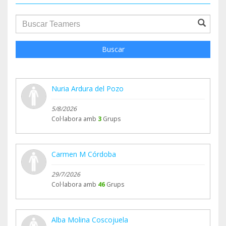
groupProfile.searchForm.search.text???
Buscar
Nuria Ardura del Pozo
5/8/2026
Col·labora amb
3
Grups
Carmen M Córdoba
29/7/2026
Col·labora amb
46
Grups
Alba Molina Coscojuela