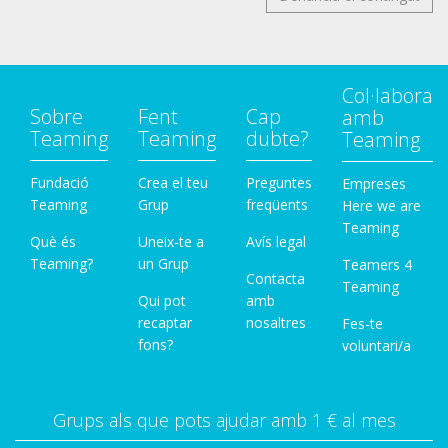
Col·labora
Sobre
Fent
Cap
amb
Teaming
Teaming
dubte?
Teaming
Fundació
Crea el teu
Preguntes
Empreses
Teaming
Grup
freqüents
Here we are
Teaming
Què és
Uneix-te a
Avís legal
Teaming?
un Grup
Teamers 4
Contacta
Teaming
Qui pot
amb
recaptar
nosaltres
Fes-te
fons?
voluntari/a
Grups als que pots ajudar amb 1 € al mes