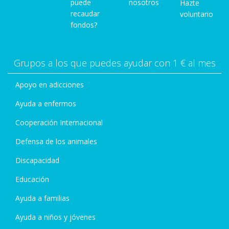
puede
nosotros
Hazte
52
recaudar
voluntario
www.facebook.com/977425799013351/posts/2084
fondos?
313908324529/
Grupos a los que puedes ayudar con 1 € al mes
Madrid provincia (hasta 28 febrero) Pide cita en
clínica + cercana
Apoyo en adicciones
www.facebook.com/
…/ph…/a.10150253002130973/10156489562900973
Ayuda a enfermos
Cooperación Internacional
MÁLAGA
Defensa de los animales
Málaga capital (hasta agotar cupones) Pide cita →
951 08 93 84
Discapacidad
www.facebook.com/977425799013351/posts/2084
Educación
319994990587/
Ayuda a familias
PONTEVEDRA
Ayuda a niños y jóvenes
A Guarda / La Guardia (fecha abierta) Pide cita 986