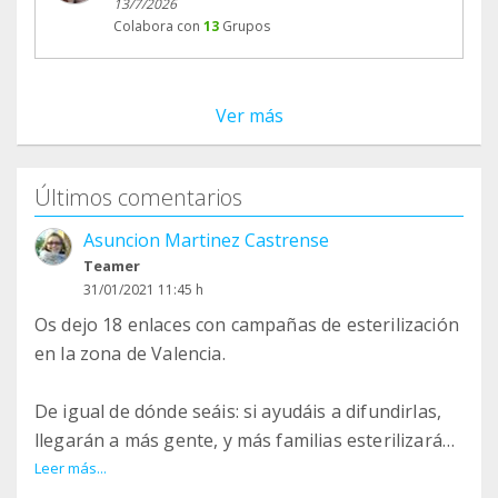
13/7/2026
Colabora con
13
Grupos
Ver más
Últimos comentarios
Asuncion Martinez Castrense
Teamer
31/01/2021 11:45 h
Os dejo 18 enlaces con campañas de esterilización
en la zona de Valencia.
De igual de dónde seáis: si ayudáis a difundirlas,
llegarán a más gente, y más familias esterilizarán
a sus peludos.
Leer más...