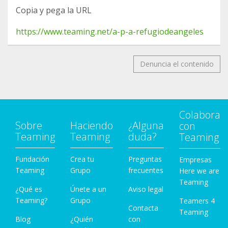
3303/permalink/2522574434704726/
Copia y pega la URL
17
HUELVA
https://www.facebook.com/docatmultiespacio/pos
https://www.teaming.net/a-p-a-refugiodeangeles
Huelva capital (fecha abierta) Pide cita 959 870 704
ts/1757652651068816
www.facebook.com/
18
Denuncia el contenido
…/photos/a.402116336599499/1513079448836510
https://www.facebook.com/Esterilizacion.Solidaria.
Animal/photos/a.2236623459760239/30140815153
MADRID
47759/
Leganés (hasta 28 febrero) Pide cita 91 612 44 44
Colabora
www.facebook.com/977425799013351/posts/2084
Sobre
Haciendo
¿Alguna
con
294328326487
Teaming
Teaming
duda?
Teaming
Madrid capital (hasta 31 enero) Pide cita 622 40 13
Fundación
Crea tu
Preguntas
Empresas
Teaming
61
Grupo
frecuentes
Here we are
Teaming
www.facebook.com/977425799013351/posts/2084
¿Qué es
Únete a un
Aviso legal
383904984196/
Teaming?
Grupo
Teamers 4
Contacta
Teaming
Blog
¿Quién
con
Navalcarnero (hasta 31 enero) Pide cita 911 96 35