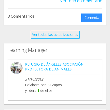
Ver todo el comentario
Puedes apuntarte en el siguiente enlace:
- AYUDA CON 1 EURO en TEAMING!:
3 Comentarios
Comenta
https://www.teaming.net/a-p-a-
refugiodeangeles/invite
Ver todas las actualizaciones
Si cada persona que vea este post se une al grupo
y convence a un amigo o familiar también de
Teaming Manager
hacerlo... estaremos cerca de conseguir asegurar
el alquiler mensual.
REFUGIO DE ÁNGELES ASOCIACIÓN
PROTECTORA DE ANIMALES
31/10/2012
Colabora con
8
Grupos
y lidera
1
de ellos