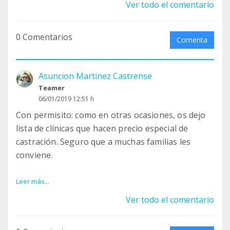
Ver todo el comentario
¡¡VAMOS A REDUCIR LAS CAMADAS NO DESEADAS!!
0 Comentarios
1
Comenta
https://www.facebook.com/clinicamonvet/posts/79
3160077684517
Asuncion Martinez Castrense
2
Teamer
https://www.facebook.com/ClinicaVeterinariaAyor
06/01/2019 12:51 h
a/posts/3589751994414688
Con permisito: como en otras ocasiones, os dejo
3
lista de clínicas que hacen precio especial de
https://www.facebook.com/veterinariosgodelleta/
castración. Seguro que a muchas familias les
posts/3202991776496366
conviene.
4
https://www.facebook.com/groups/177705540592
RESUMEN DE CAMPAÑAS DE ESTERILIZACIÓN EN
Leer más...
3303/permalink/2513867748908728/
ESPAÑA (Precios para particulares)
Ver todo el comentario
5
// ENERO Y FEBRERO 2019 //
https://www.facebook.com/groups/177705540592
3303/permalink/2500126696949500/