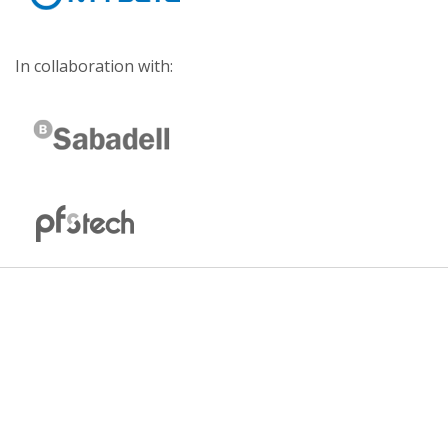
ts/2186978564852240
Valencia capital (hasta 31 de enero) Pide cita 960
In collaboration with:
618 192
www.facebook.com/alianzk9/posts/196411610033
6662
Paiporta (hasta 31 enero) Pide cita 961 29 56 57
www.facebook.com/clinicaveterinariamestrepalau/
posts/915628521957686
Rocafort (hasta 28 febrero) Pide cita → 96 131 21
02
www.facebook.com/
…/vide…/vb.459236044146342/1403314413105366
La Cañada (hasta 28 febrero) Pide cita → 961 32