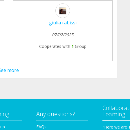
giulia rabissi
07/02/2025
Cooperates with
1
Group
See more
Collaborat
ming
Any questions?
Teaming
oup
FAQs
"Here we are 