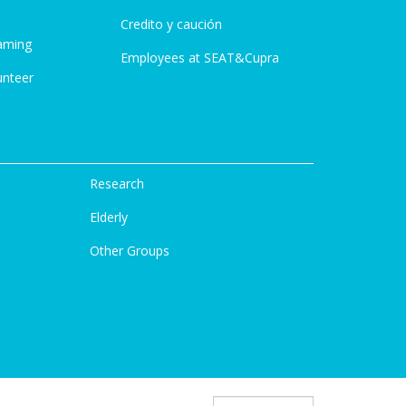
Credito y caución
aming
Employees at SEAT&Cupra
unteer
Research
Elderly
Other Groups