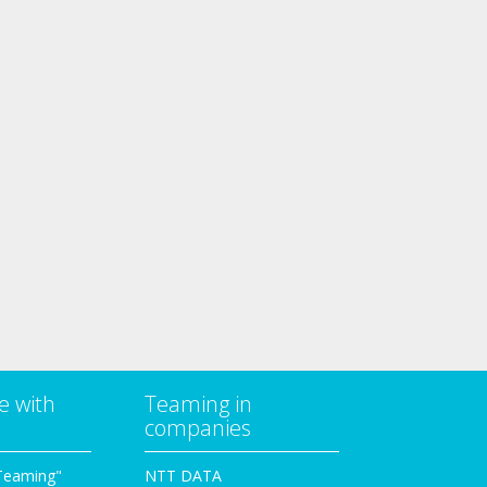
e with
Teaming in
companies
Teaming"
NTT DATA