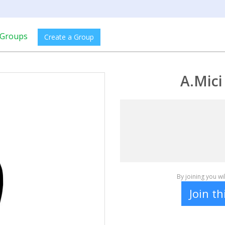
Groups
Create a Group
A.Mici
By joining you w
Join t