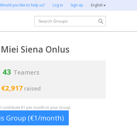
Would you like to help us?
Log in
Sign up
English
Search
 Miei Siena Onlus
43
Teamers
€2,917
raised
ill contribute €1 per month to your Group.
his Group (€1/month)