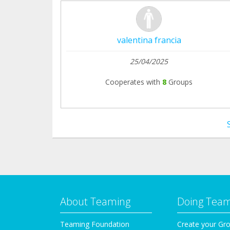
valentina francia
25/04/2025
Cooperates with
8
Groups
About Teaming
Doing Tea
Teaming Foundation
Create your Gr