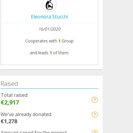
Eleonora Stucchi
16/01/2020
Cooperates with
1
Group
and leads
1
of them
Raised
Total raised:
€2,917
We've already donated:
€1,278
Amount raised for the project